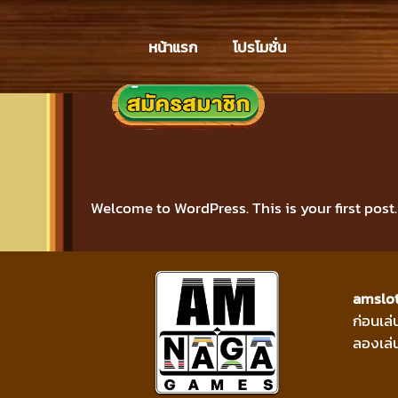
หน้าแรก
โปรโมชั่น
Welcome to WordPress. This is your first post. E
amslot
ก่อนเล่
ลองเล่