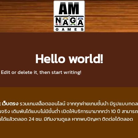
Hello world!
dit or delete it, then start writing!
 เว็บตรง
รวมเกมสล็อตออนไลน์ จากทุกค่ายเกมชั้นนำ มีรูปแบบทดล
นจริง เดิมพันได้แบบไม่มีขั้นต่ำ เปิดให้บริการมามากกว่า 10 ปี สามารถ
นได้แล้วตลอด 24 ชม. มีทีมงานดูแล หากพบปัญหา ติดต่อได้ตลอด